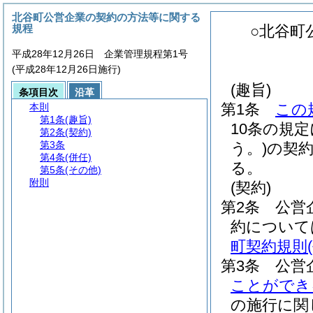
北谷町公営企業の契約の方法等に関する
規程
○北谷町
平成28年12月26日 企業管理規程第1号
(平成28年12月26日施行)
(趣旨)
条項目次
沿革
第1条
この
本則
第1条
(趣旨)
10条の規
第2条
(契約)
第3条
う。)
の契
第4条
(併任)
る。
第5条
(その他)
附則
(契約)
第2条
公営
約について
町契約規則
第3条
公営
ことができ
の施行に関