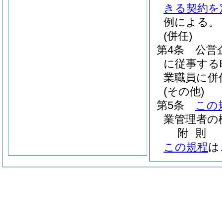
きる契約を
例による。
(併任)
第4条
公営
に従事する
業職員に併
(その他)
第5条
この
業管理者の
附
則
この規程
は