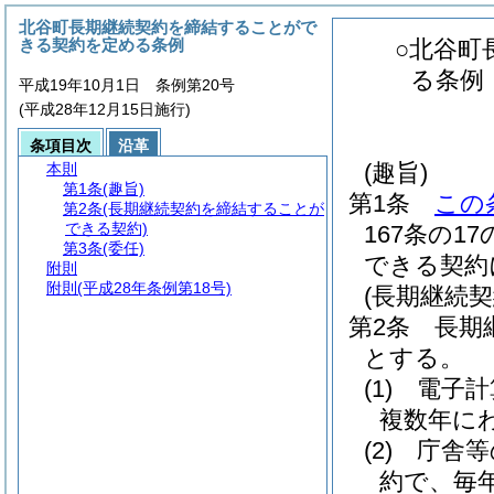
北谷町長期継続契約を締結することがで
きる契約を定める条例
○北谷町
る条例
平成19年10月1日 条例第20号
(平成28年12月15日施行)
条項目次
沿革
(趣旨)
本則
第1条
(趣旨)
第1条
この
第2条
(長期継続契約を締結することが
できる契約)
167条の
第3条
(委任)
できる契約
附則
附則
(平成28年条例第18号)
(長期継続
第2条
長期
とする。
(1)
電子計
複数年に
(2)
庁舎等
約で、毎