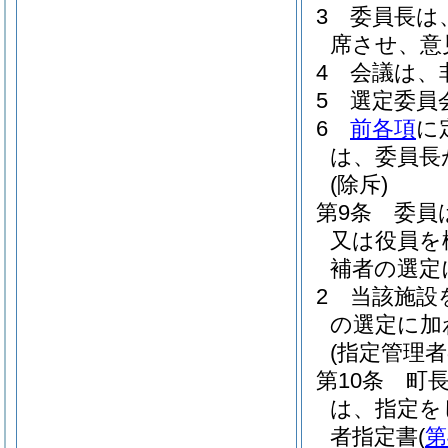
3
委員長は
席させ、意
4
会議は、
5
選定委員
6
前各項
に
は、委員長
(除斥)
第9条
委員
又は役員を
補者の選定
2
当該施設
の選定に加
(指定管理
第10条
町
は、指定を
者指定書
(
第