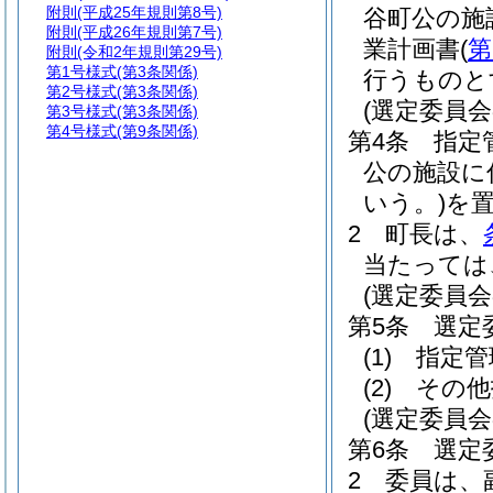
附則
(平成25年規則第8号)
谷町公の施
附則
(平成26年規則第7号)
業計画書
(
第
附則
(令和2年規則第29号)
第1号様式
(第3条関係)
行うものと
第2号様式
(第3条関係)
(選定委員会
第3号様式
(第3条関係)
第4号様式
(第9条関係)
第4条
指定
公の施設に
いう。)
を
2
町長は、
当たっては
(選定委員会
第5条
選定
(1)
指定管
(2)
その他
(選定委員会
第6条
選定
2
委員は、