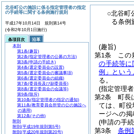
北谷町公の施設に係る指定管理者の指定
の手続等に関する条例施行規則
○北谷町
る条例
平成17年10月14日 規則第14号
(令和2年10月1日施行)
条項目次
沿革
(趣旨)
本則
第1条
(趣旨)
第1条
この
第2条
(指定管理者の公募の方法)
第3条
(申請の手続き)
の手続等に
第4条
(選定委員会の設置)
例」という
第5条
(選定委員会の審議事項)
第6条
(選定委員会の組織)
る。
第7条
(委員長及び副委員長)
(指定管理
第8条
(選定委員会の会議等)
第9条
(除斥)
第2条
町長
第10条
(指定管理者の指定の通知)
ては、町役
第11条
(教育委員会所管の公の施設へ
の適用)
ージへの掲
第12条
(その他)
(申請の手続
附則
附則
(平成19年規則第5号)
第3条
条例
附則
(平成20年規則第20号)