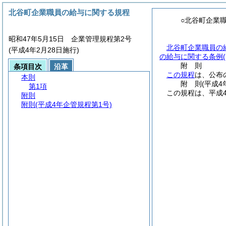
北谷町企業職員の給与に関する規程
○北谷町企業
昭和47年5月15日 企業管理規程第2号
北谷町企業職員の
(平成4年2月28日施行)
の給与に関する条例
附
則
条項目次
沿革
この規程
は、公布
本則
附
則
(平成4
第1項
この規程は、平成
附則
附則
(平成4年企管規程第1号)