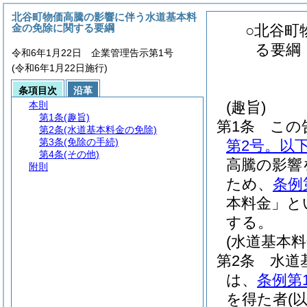
北谷町物価高騰の影響に伴う水道基本料
金の免除に関する要綱
○北谷町
る要綱
令和6年1月22日 企業管理告示第1号
(令和6年1月22日施行)
条項目次
沿革
(趣旨)
本則
第1条
(趣旨)
第1条
この
第2条
(水道基本料金の免除)
第3条
(免除の手続)
第2号。以
第4条
(その他)
高騰の影響
附則
ため、
条例
本料金」と
する。
(水道基本料
第2条
水道
は、
条例第
を得た者
(