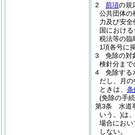
2
前項
の規
公共団体の
力及び安全
国における
税法等の臨
1項各号に
3
免除の対
検針分まで
4
免除する
だし、月の
ときは、
条
(免除の手続
第3条
水道
いう。)
は
場合におい
しない。