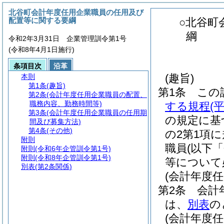
北谷町会計年度任用企業職員の任用及び
配置等に関する要綱
○北谷町
綱
令和2年3月31日 企業管理訓令第1号
(令和8年4月1日施行)
条項目次
沿革
(趣旨)
本則
第1条
(趣旨)
第1条
この
第2条
(会計年度任用企業職員の配置、
職務内容、勤務時間等)
する規程
(
第3条
(会計年度任用企業職員の任用期
の規定に基
間及び募集方法)
第4条
(その他)
の2第1項
附則
職員
(以下
附則
(令和6年企管訓令第1号)
附則
(令和8年企管訓令第1号)
等について
別表
(第2条関係)
(会計年度
第2条
会計
は、
別表
の
(会計年度