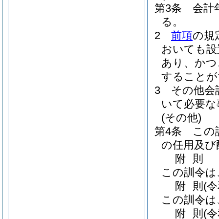
第3条
会計
る。
2
前項
の規
おいても設
あり、かつ
することが
3
その他会
いて必要な
(その他)
第4条
この
の任用及び
附
則
この訓令は
附
則
(
この訓令は
附
則
(