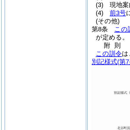
(3)
現地案
(4)
前3号
(その他)
第8条
この
が定める。
附
則
この訓令
は
別記様式
(第