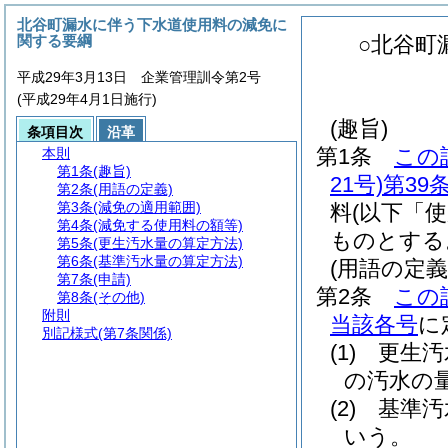
北谷町漏水に伴う下水道使用料の減免に
関する要綱
○北谷町
平成29年3月13日 企業管理訓令第2号
(平成29年4月1日施行)
(趣旨)
条項目次
沿革
第1条
この
本則
第1条
(趣旨)
21号)
第39
第2条
(用語の定義)
第3条
(減免の適用範囲)
料
(以下「
第4条
(減免する使用料の額等)
ものとする
第5条
(更生汚水量の算定方法)
第6条
(基準汚水量の算定方法)
(用語の定義
第7条
(申請)
第2条
この
第8条
(その他)
附則
当該各号
に
別記様式
(第7条関係)
(1)
更生汚
の汚水の
(2)
基準汚
いう。