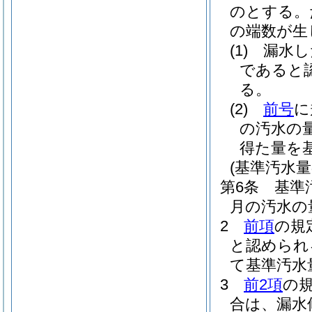
のとする。
の端数が生
(1)
漏水し
であると
る。
(2)
前号
に
の汚水の
得た量を
(基準汚水量
第6条
基準
月の汚水の
2
前項
の規
と認められ
て基準汚水
3
前2項
の
合は、漏水