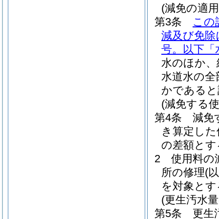
(減免の適用
第3条
この
減及び免除
号。以下「
水のほか、
水道水の全
かであると
(減免する
第4条
減免
き算定した
の差額とす
2
使用料の
所の修理
(
を対象とす
(更生汚水量
第5条
更生