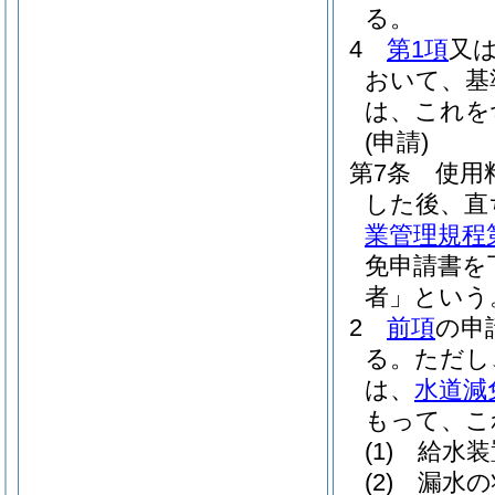
る。
4
第1項
又
おいて、基
は、これを
(申請)
第7条
使用
した後、直
業管理規程第
免申請書を
者」という
2
前項
の申
る。
ただし
は、
水道減
もって、こ
(1)
給水装
(2)
漏水の