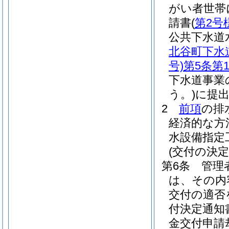
がい者世帯
請書
(
第2号
公共下水道
北谷町下水
号)
第5条第
下水道事業
う。)
に提
2
前項
の排
経済的な方
水設備指定
(交付の決定
第6条
管理
は、その内
交付の適否
付決定通知
金交付申請