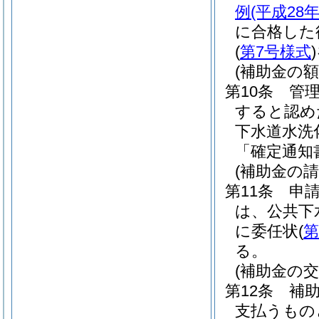
例
(平成28
に合格した
(
第7号様式
)
(補助金の額
第10条
管
すると認め
下水道水洗
「確定通知
(補助金の請
第11条
申
は、公共下
に委任状
(
第
る。
(補助金の交
第12条
補
支払うもの