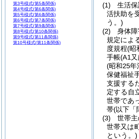
第3号様式
(第5条関係)
(1)
生活保
第4号様式
(第6条関係)
活扶助を
第5号様式
(第6条関係)
第6号様式
(第7条関係)
う。)
第7号様式
(第9条関係)
(2)
身体障
第8号様式
(第10条関係)
第9号様式
(第11条関係)
規定によ
第10号様式
(第11条関係)
度規程
(昭
手帳
(A1又
(昭和25年
保健福祉
支援する
定する自
世帯であ
帯
(以下「
(3)
世帯主
世帯又は
という。)