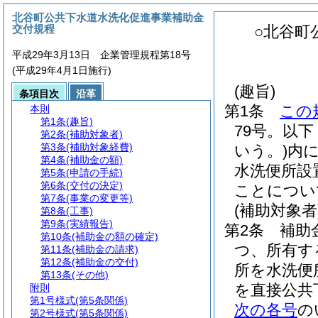
北谷町公共下水道水洗化促進事業補助金
交付規程
○北谷町
平成29年3月13日 企業管理規程第18号
(平成29年4月1日施行)
(趣旨)
条項目次
沿革
第1条
この
本則
第1条
(趣旨)
79号。以
第2条
(補助対象者)
第3条
(補助対象経費)
いう。)
内
第4条
(補助金の額)
水洗便所設
第5条
(申請の手続)
第6条
(交付の決定)
ことについ
第7条
(事業の変更等)
(補助対象者
第8条
(工事)
第9条
(実績報告)
第2条
補助
第10条
(補助金の額の確定)
つ、所有す
第11条
(補助金の請求)
第12条
(補助金の交付)
所を水洗便
第13条
(その他)
を直接公共
附則
第1号様式
(第5条関係)
次の各号
の
第2号様式
(第5条関係)