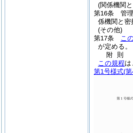
(関係機関と
第16条
管
係機関と密
(その他)
第17条
こ
が定める。
附
則
この規程
は
第1号様式
(