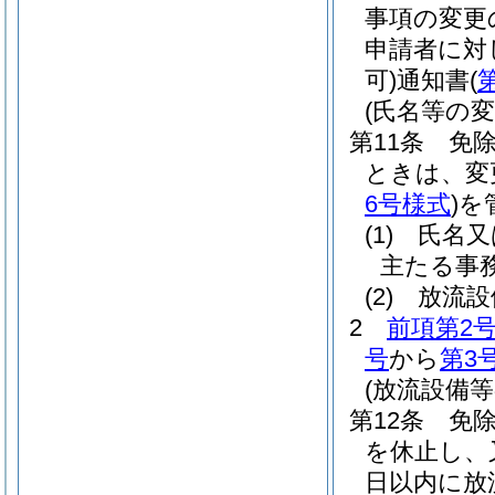
事項の変更
申請者に対
可)
通知書
(
(氏名等の変
第11条
免
ときは、変
6号様式
)
を
(1)
氏名又
主たる事
(2)
放流設
2
前項第2
号
から
第3
(放流設備
第12条
免
を休止し、
日以内に放