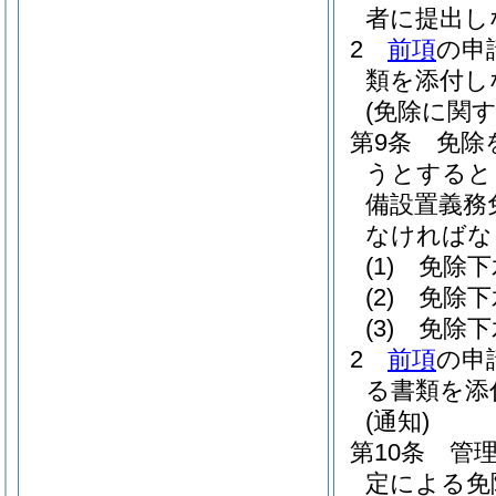
者に提出し
2
前項
の申
類を添付し
(免除に関
第9条
免除
うとすると
備設置義務
なければな
(1)
免除下
(2)
免除下
(3)
免除下
2
前項
の申
る書類を添
(通知)
第10条
管
定による免