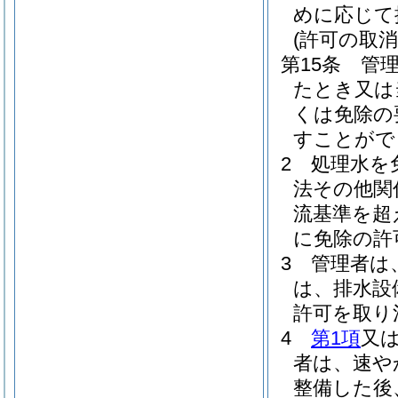
めに応じて
(許可の取消
第15条
管
たとき又は
くは免除の
すことがで
2
処理水を
法その他関
流基準を超
に免除の許
3
管理者は
は、排水設
許可を取り
4
第1項
又
者は、速や
整備した後