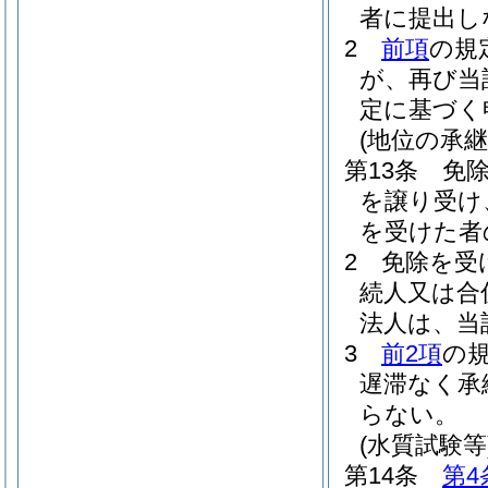
者に提出し
2
前項
の規
が、再び当
定に基づく
(地位の承継
第13条
免
を譲り受け
を受けた者
2
免除を受
続人又は合
法人は、当
3
前2項
の
遅滞なく承
らない。
(水質試験等
第14条
第4