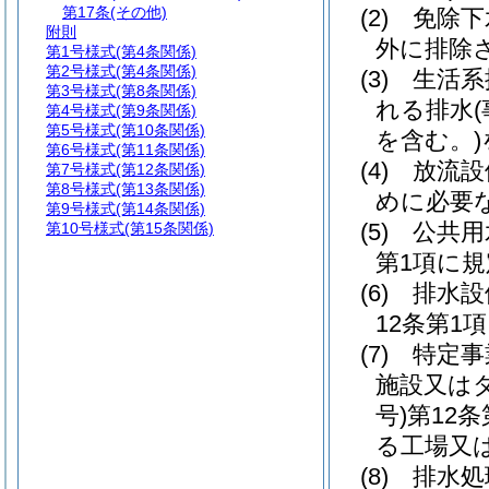
第17条
(その他)
(2)
免除
附則
外に排除
第1号様式
(第4条関係)
第2号様式
(第4条関係)
(3)
生活系
第3号様式
(第8条関係)
れる排水
第4号様式
(第9条関係)
第5号様式
(第10条関係)
を含む。)
第6号様式
(第11条関係)
(4)
放流設
第7号様式
(第12条関係)
第8号様式
(第13条関係)
めに必要
第9号様式
(第14条関係)
(5)
公共用
第10号様式
(第15条関係)
第1項に
(6)
排水設
12条第1
(7)
特定事
施設又は
号)
第12
る工場又
(8)
排水処