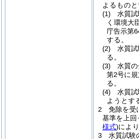
よるものと
(1)
水質試
く環境大
庁告示第6
する。
(2)
水質試
る。
(3)
水質の
第2号に
る。
(4)
水質試
ようとす
2
免除を受
基準を上回
様式
)
によ
3
水質試験