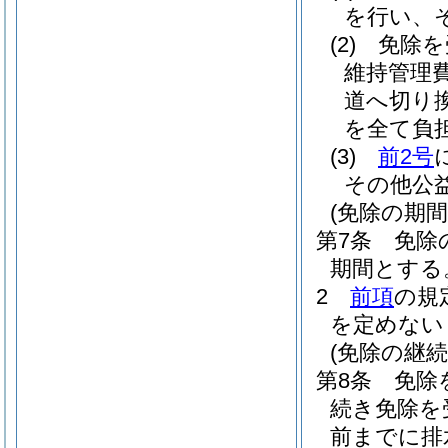
を行い、
(2)
免除を
維持管理
道へ切り
を全て負
(3)
前2号
その他公
(免除の期間
第7条
免除
期間とする
2
前項
の規
を定めない
(免除の継続
第8条
免除
続き免除を
前までに排