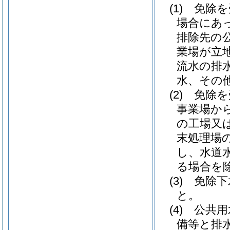
(1)
免除を
場合にあ
排除先の
業場が立
流水の排
水、その
(2)
免除を
事業場か
の工場又
末処理場
し、水道
る場合を
(3)
免除下
と。
(4)
公共用
備等と排