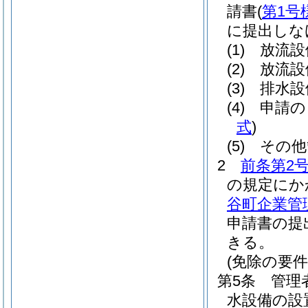
請書
(
第1号
に提出しな
(1)
放流設
(2)
放流設
(3)
排水設
(4)
申請の
式
)
(5)
その他
2
前条第2
の規定にか
谷町企業管理
申請書の提
きる。
(免除の要件
第5条
管理
水設備の設