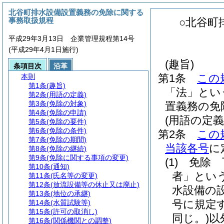
北谷町排水設備設置義務の免除に関する
事務取扱規程
○北谷町
平成29年3月13日 企業管理規程第14号
(平成29年4月1日施行)
(趣旨)
条項目次
沿革
第1条
この
本則
第1条
(趣旨)
「法」とい
第2条
(用語の定義)
第3条
(免除の対象)
置義務の免
第4条
(免除の申請)
(用語の定義
第5条
(免除の要件)
第6条
(免除の条件)
第2条
この
第7条
(免除の期間)
当該各号
に
第8条
(免除の継続)
第9条
(免除に関する事項の変更)
(1)
免除 
第10条
(通知)
者」という
第11条
(氏名等の変更)
第12条
(放流設備等の休止又は廃止)
水設備の
第13条
(地位の承継)
号に規定
第14条
(水質試験等)
第15条
(許可の取消し)
同じ。)
以
第16条
(関係機関との調整)