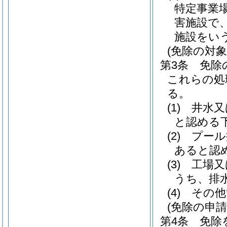
特定事業
害施設で
施設をい
(免除の対象
第3条
免除
これらの処
る。
(1)
井水又
と認める
(2)
プール
あると認
(3)
工場又
うち、排
(4)
その他
(免除の申請
第4条
免除