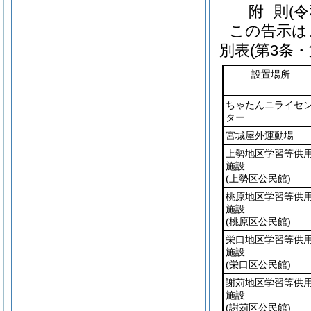
附
則
(
この告示は
別表
(第3条
設置場所
ちゃたんニライセ
ター
宮城屋外運動場
上勢地区学習等供
施設
(上勢区公民館)
桃原地区学習等供
施設
(桃原区公民館)
栄口地区学習等供
施設
(栄口区公民館)
謝苅地区学習等供
施設
(謝苅区公民館)