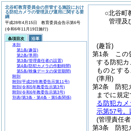
北谷町教育委員会の所管する施設におけ
る防犯カメラの管理及び運用に関する要
○北谷町
綱
管理及
平成28年4月15日 教育委員会告示第6号
(令和6年11月19日施行)
条項目次
沿革
(趣旨)
本則
第1条
(趣旨)
第1条
この
第2条
(準用)
第3条
(管理責任者の設置)
する防犯カ
第4条
(防犯カメラの作動時間)
ものとする
第5条
(映像データの保管期間)
附則
(準用)
附則
(平成29年教委告示第11号)
第2条
防犯
附則
(令和5年教委告示第3号)
附則
(令和6年教委告示第3号)
までに規定
別表
(第3条・第4条・第5条関係)
る防犯カメ
示第57号
(管理責任者
第3条
防犯