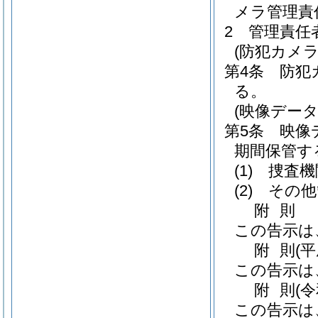
メラ管理責
2
管理責任
(防犯カメ
第4条
防犯
る。
(映像デー
第5条
映像
期間保管す
(1)
捜査機
(2)
その他
附
則
この告示は
附
則
(
この告示は
附
則
(
この告示は