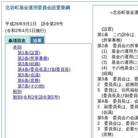
北谷町基金運用委員会設置要綱
○北谷町基金
平成26年9月1日 訓令第29号
(設置)
(令和2年4月1日施行)
第1条
この訓令は
(所掌事務)
条項目次
沿革
第2条
委員会の所
本則
(1)
基金の運用方
第1条
(設置)
(2)
基金の運用に
第2条
(所掌事務)
(3)
基金の運用に
第3条
(組織)
(4)
その他基金に
第4条
(委員長及び副委員長)
(組織)
第5条
(会議)
第3条
委員会は、
第6条
(庶務)
2
委員長は、総務
第7条
(その他)
3
委員は、住民福
附則
(委員長及び副委員
附則
(令和2年訓令第5号)
第4条
委員長は、
2
副委員長は、委
(会議)
第5条
委員会の会
2
委員会は、委員
3
委員長は、必要
(庶務)