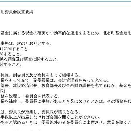
運用委員会設置要綱
、基金に属する現金の確実かつ効率的な運用を図るため、北谷町基金運
掌事務は、次のとおりとする。
針に関すること。
関すること。
係る調査及び研究に関すること。
関すること。
委員長、副委員長及び委員をもって組織する。
部長をもって充て、副委員長は、会計管理者をもって充てる。
祉部長、建設経済部長、教育部長及び企画財政課長を充てるほか、基金
長)
会務を総理し、委員会を代表する。
員長を補佐し、委員長に事故があるとき又は欠けたときは、その職務を
議は、委員長が招集し、委員長が議長となる。
の半数以上が出席しなければ会議を開くことができない。
があると認めるときは、委員以外の者を委員会に出席させ、意見を聴く