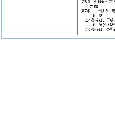
第6条
委員会の庶
(その他)
第7条
この訓令に
附
則
この訓令は、平成2
附
則
(令和2
この訓令は、令和