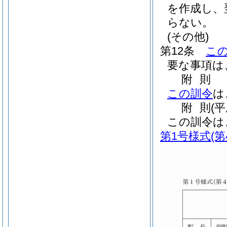
を作成し、
らない。
(その他)
第12条
こ
要な事項は
附
則
この訓令
は
附
則
(
この訓令は
第1号様式
(