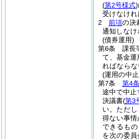
(
第2号様式
)
受けなけれ
2
前項
の決
通知しなけ
(債券運用)
第6条
課長
て、基金運
ればならな
(運用の中止
第7条
第4
途中で中止
決議書
(
第3
い。
ただし
得ない事情
できるもの
を次の委員