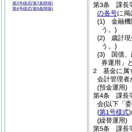
第3号様式
(第7条関係)
第3条
課長
第4号様式
(第9条関係)
の各号
に掲
(1)
金融機
う。)
(2)
歳計現
う。)
(3)
国債、
券運用」と
2
基金に属
会計管理者
(預金運用)
第4条
課長
会
(以下「
(
第1号様式
)
(繰替運用)
第5条
課長