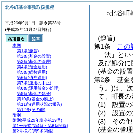
北谷町基金事務取扱規程
○北谷町
平成26年9月1日 訓令第28号
(平成29年11月27日施行)
(趣旨)
条項目次
沿革
第1条
この
本則
第1条
(趣旨)
「法」とい
第2条
(基金の設置)
第3条
(基金の管理)
及び処分に
第4条
(預金運用)
(基金の設置
第5条
(繰替運用)
第6条
(債券運用)
第2条
基金
第7条
(運用の中止)
う。)
は、
第8条
(運用益金の処理)
第9条
(基金の処分)
て、町長の
第10条
(基金の廃止)
(1)
設置の
第11条
(運用状況の報告)
第12条
(その他)
(2)
設置の
附則
(3)
その他
附則
(平成29年訓令第19号)
第1号様式
(第4条・第6条関係)
(基金の管理
第2号様式
(第5条関係)