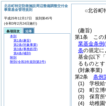
北谷町特定防衛施設周辺整備調整交付金
事業基金管理規則
○北谷町
平成25年12月17日 規則第45号
(令和3年2月24日施行)
(趣旨)
条項目次
沿革
第1条
この
本則
第1条
(趣旨)
業基金条例
第2条
(対象事業)
第3条
(事務処理)
条
の規定に
第4条
(補則)
基金
(以下
附則
附則
(令和3年規則第3号)
るものとす
(対象事業)
第2条
条例
(1)
学校給
(2)
町立博
(3)
保育所
(4)
幼稚園