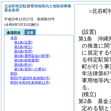
北谷町特定駐留軍用地等内土地取得事業
基金条例
○北谷町
平成25年12月27日 条例第29号
(令和4年3月31日施行)
(設置)
条項目次
沿革
第1条
沖縄
本則
第1条
(設置)
の推進に関
第2条
(積立)
第3条
(管理)
に規定する
第4条
(運用益金の処理)
る特定駐留
第5条
(繰替運用)
第6条
(処分)
町が行う事
第7条
(規則への委任)
年法律第67
附則
附則
(平成28年条例第5号)
軍用地等内
附則
(令和4年条例第11号)
る。
(積立)
第2条
基金
定める額と