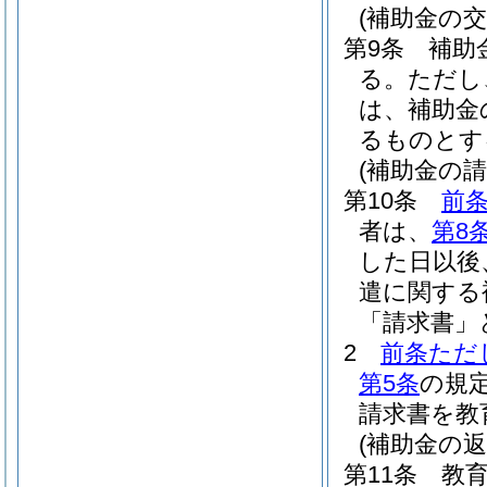
(補助金の交
第9条
補助
る。
ただし
は、補助金
るものとす
(補助金の請
第10条
前
者は、
第8
した日以後
遣に関する
「請求書」
2
前条ただ
第5条
の規
請求書を教
(補助金の返
第11条
教