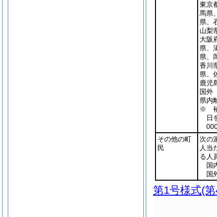
東京
馬県
県、
山梨県
大阪
県、
県、
香川
県、
鹿児島
国外 
県内離
※ 
日
0
その他の町
次の
民
人当
る人
国内
国外
第1号様式
(