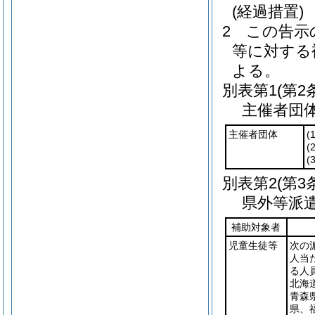
(経過措置)
2
この告示
等に対する
よる。
別表第1
(第2
主催者団
主催者団体
(1
(2
(3
別表第2
(第3
県外等派
補助対象者
児童生徒等
次の
人当
る人
北海道
青森
県、福