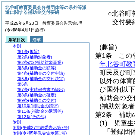
北谷町教育委員会各種団体等の県外等派
遣に関する補助金交付要綱
○北谷町
交付要
平成25年5月23日 教育委員会告示第5号
(令和8年4月1日施行)
条項目次
沿革
(趣旨)
本則
第1条
(趣旨)
第1条
この
第2条
(補助対象者)
第2条の2
(補助対象事業)
年北谷町教
第3条
(補助金の額等)
町民及び町
第4条
(補助金の交付申請)
第5条
(補助金の交付決定)
以外の体育
第6条
び国外
(以
第7条
(実績報告書の提出)
第8条
(補助金の確定)
補助金の交
第9条
(補助金の交付)
(補助対象者
第10条
(補助金の請求)
第11条
(補助金の返還等)
第2条
補助
第12条
(その他)
(1)
児童生
附則
附則
(平成27年教委告示第7号)
「登録団
附則
(令和5年教委告示第1号)