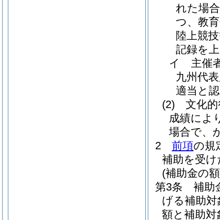
れた場合
つ、教
陸上競技
記録を
イ
主催
九州代表
適当と
(2)
文化的
成績によ
場合で、
2
前項
の規
補助を受け
(補助金の額
第3条
補助
げる補助対
額と補助対