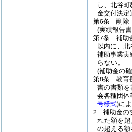
し、北谷町
金交付決定
第6条
削除
(実績報告書
第7条
補助
以内に、北
補助事業実
らない。
(補助金の確
第8条
教育
書の書類を
会各種団体
号様式
)
に
2
補助金の
れた額を超
の超える額