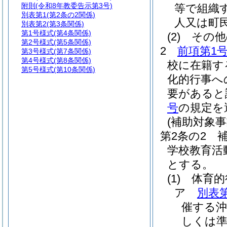
附則
(令和8年教委告示第3号)
等で組織
別表第1
(第2条の2関係)
人又は町
別表第2
(第3条関係)
第1号様式
(第4条関係)
(2)
その
第2号様式
(第5条関係)
2
前項第1
第3号様式
(第7条関係)
第4号様式
(第8条関係)
校に在籍す
第5号様式
(第10条関係)
化的行事へ
要があると
号
の規定を
(補助対象事
第2条の2
学校教育活
とする。
(1)
体育的
ア
別表第
催する沖
しくは準