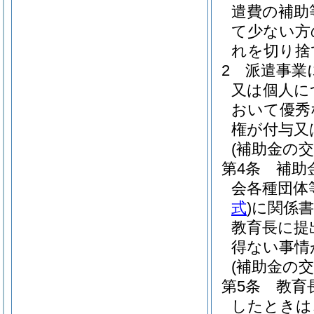
遣費の補助
て少ない方
れを切り捨
2
派遣事業
又は個人に
おいて優秀
権が付与又
(補助金の交
第4条
補助
会各種団体
式
)
に関係
教育長に提
得ない事情
(補助金の交
第5条
教育
したときは