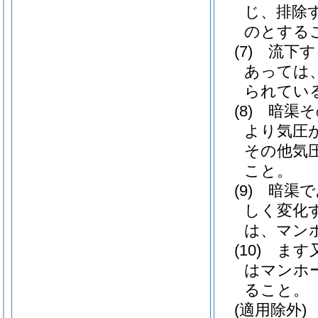
じ、排除
のとする
(7)
流下す
あっては
られてい
(8)
暗渠そ
より気圧
その他気
こと。
(9)
暗渠で
しく変化
は、マン
(10)
ます
はマンホ
ること。
(適用除外)