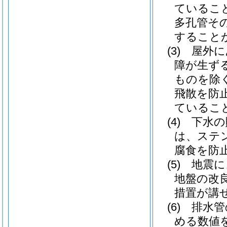
ているこ
多孔管そ
すること
(3)
屋外に
障が生ず
ものを除く
飛散を防
ているこ
(4)
下水の
は、ステ
腐食を防
(5)
地震に
地盤の改
措置が講
(6)
排水管
める数値