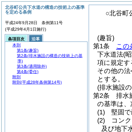
北谷町公共下水道の構造の技術上の基準
を定める条例
○北谷町
平成24年9月28日 条例第11号
(平成29年4月1日施行)
(趣旨)
条項目次
沿革
第1条
この
本則
第1条
(趣旨)
下水道法
(
第2条
(排水施設の構造の技術上の基
準)
項に規定す
第3条
(適用除外)
その他の法
第4条
(委任)
附則
とする。
附則
(平成28年条例第14号)
(排水施設
第2条
排水
の基準は、
(1)
堅固で
(2)
コンク
及び地下