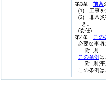
第3条
前条
(1)
工事を
(2)
非常災
き。
(委任)
第4条
この
必要な事項
附
則
この条例
は
附
則
(
この条例は