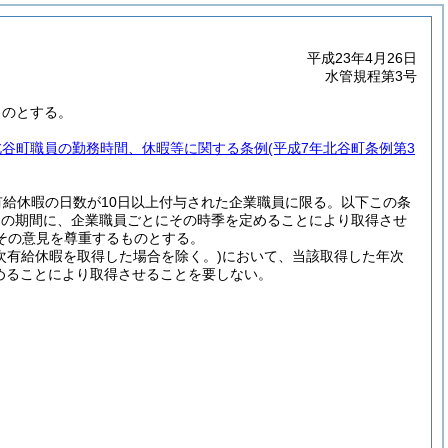
平成23年4月26日
水管規程第3号
ものとする。
北谷町職員の勤務時間、休暇等に関する条例
(平成7年北谷町条例第3
有給休暇の日数が10日以上付与された企業職員に限る。以下この条
内の期間に、企業職員ごとにその時季を定めることにより取得させ
その意見を尊重するものとする。
次有給休暇を取得した場合を除く。)
において、当該取得した年次
めることにより取得させることを要しない。