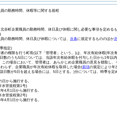
職員の勤務時間、休暇等に関する規程
、北谷町企業職員の勤務時間、休日及び休暇に関し必要な事項を定める
)
職員の勤務時間、休日及び休暇については、
次条
に規定するもののほか
季指定)
理者の権限を行う町長
(以下「管理者」という。)
は、年次有給休暇
(年次
日数のうち5日については、当該年次有給休暇を付与した日から1年以
。
この場合において、管理者は、あらかじめ企業職員の意見を聴取し、
かわらず、企業職員が年次有給休暇を取得した場合
(
前項
の規定により年
当該日数が5日を超える場合には、5日とする。)
分については、時季を定
の日から施行する。
年
水管規程第1号)
2年4月1日から施行する。
年
水管規程第2号)
3年4月1日から施行する。