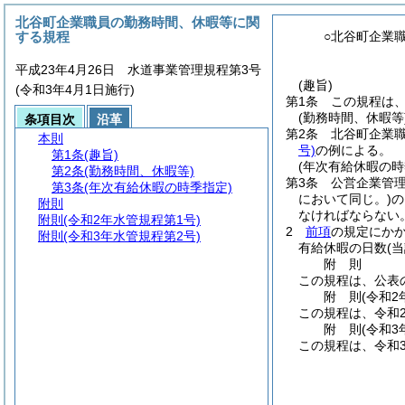
北谷町企業職員の勤務時間、休暇等に関
する規程
○北谷町企業
平成23年4月26日 水道事業管理規程第3号
(趣旨)
(令和3年4月1日施行)
第1条
この規程は
(勤務時間、休暇等
条項目次
沿革
第2条
北谷町企業
本則
号)
の例による。
第1条
(趣旨)
(年次有給休暇の時
第2条
(勤務時間、休暇等)
第3条
公営企業管
第3条
(年次有給休暇の時季指定)
において同じ。)
の
附則
なければならない
附則
(令和2年水管規程第1号)
2
前項
の規定にか
附則
(令和3年水管規程第2号)
有給休暇の日数
(
附
則
この規程は、公表
附
則
(令和2
この規程は、令和
附
則
(令和3
この規程は、令和