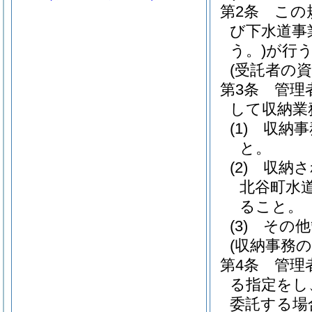
第2条
この
び下水道事
う。)
が行
(受託者の資
第3条
管理
して収納業
(1)
収納事
と。
(2)
収納さ
北谷町水
ること。
(3)
その他
(収納事務の
第4条
管理
る指定をし
委託する場