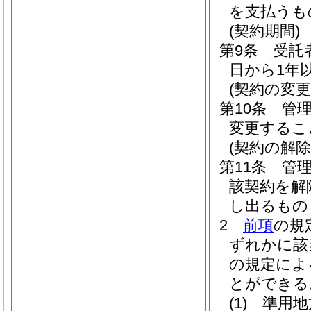
を支払うも
(契約期間)
第9条
受託
日から1年
(契約の変更
第10条
管
変更するこ
(契約の解除
第11条
管
該契約を解
し出るもの
2
前項
の規
ずれかに該
の規定によ
とができる
(1)
準用地