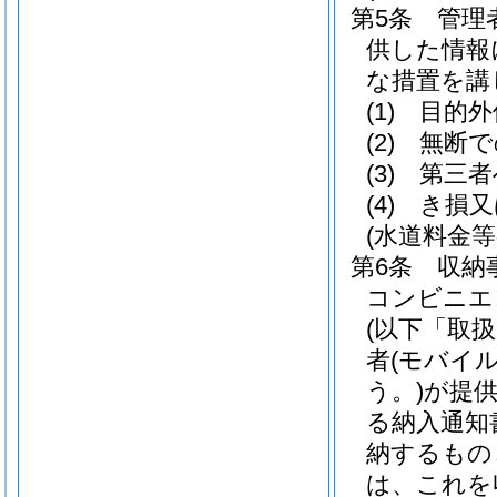
第5条
管理
供した情報
な措置を講
(1)
目的外
(2)
無断で
(3)
第三者
(4)
き損又
(水道料金等
第6条
収納
コンビニエ
(以下「取
者
(モバイ
う。)
が提
る納入通知
納するもの
は、これを