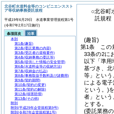
北谷町水道料金等のコンビニエンススト
ア等収納事務委託規程
○北谷町
託規程
平成19年6月29日 水道事業管理規程第1号
(令和7年2月17日施行)
条項目次
沿革
(趣旨)
本則
第1条
(趣旨)
第1条
この
第2条
(委託業務の内容)
第3条
(受託者の資格要件)
33条の2
第4条
(収納事務の委託等)
以下「準用
第5条
(提供した情報の安全管理)
第6条
(水道料金等の収納方法)
基づき、北
第7条
(収納金の払込)
等」という
第8条
(事務取扱手数料及び諸費用)
第9条
(契約期間)
による電子
第10条
(契約の変更)
という。)
第11条
(契約の解除)
第12条
(損害賠償)
者」という
第13条
(その他)
とする。
附則
附則
(平成29年企管規程第9号)
(委託業務の
附則
(令和7年企管規程第1号)