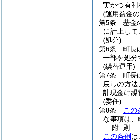
実かつ有利
(運用益金の
第5条
基金
に計上して
(処分)
第6条
町長
一部を処分
(繰替運用)
第7条
町長
戻しの方法
計現金に繰
(委任)
第8条
この
な事項は、
附
則
この条例
は