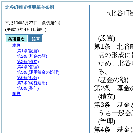
北谷町観光振興基金条例
○北谷町
平成19年3月27日 条例第9号
(平成19年4月1日施行)
(設置)
条項目次
沿革
第1条
北谷
本則
第1条
(設置)
点の形成に
第2条
(基金の額)
第3条
(積立)
ため、北谷
第4条
(管理)
る。
第5条
(運用益金の処理)
第6条
(処分)
(基金の額)
第7条
(繰替運用)
第2条
基金
第8条
(委任)
附則
(積立)
第3条
基金
うち一般会
(管理)
第4条
基金