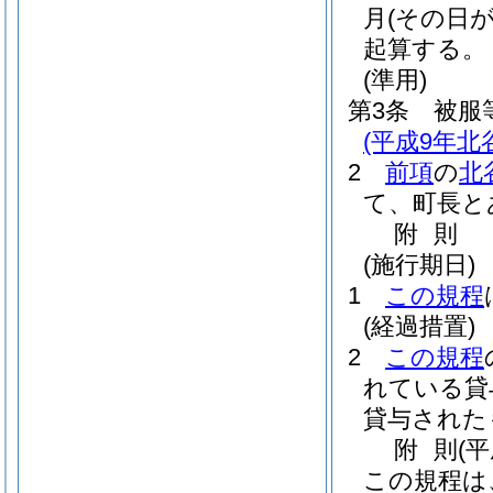
月
(その日
起算する。
(準用)
第3条
被服
(平成9年北
2
前項
の
北
て、町長と
附
則
(施行期日)
1
この規程
(経過措置)
2
この規程
れている貸
貸与された
附
則
(
この規程は