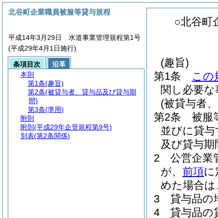
北谷町企業職員被服等貸与規程
○北谷町
平成14年3月29日 水道事業管理規程第1号
(平成29年4月1日施行)
(趣旨)
条項目次
沿革
第1条
この
本則
第1条
(趣旨)
関し必要な
第2条
(被貸与者、貸与品及び貸与期
間)
(被貸与者
第3条
(準用)
第2条
被服
附則
附則
(平成29年企管規程第9号)
並びに貸与
別表
(第2条関係)
及び貸与期
2
公営企業
が、
前項
に
めた場合は
3
貸与品の
4
貸与品の