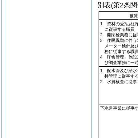
別表
(第2条関
被貸
1 資材の受払及び
に従事する職員
2 開閉栓業務に従
3 住民異動に伴う
メーター検針及
務に従事する職
4 庁舎管理、施設
び調査業務に一
1 配水管及び給水
持管理に従事す
2 水質検査に従事
下水道事業に従事