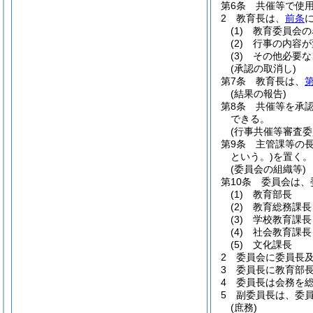
第6条
共催等で使
2
教育長は、
前条
(1)
教育委員会の
(2)
行事の内容が
(3)
その他必要な
(承認の取消し)
第7条
教育長は、
第
(結果の報告)
第8条
共催等を承
できる。
(行事共催等審査委
第9条
主管課等の
という。)
を置く。
(委員会の組織等)
第10条
委員会は、
(1)
教育部長
(2)
教育総務課長
(3)
学校教育課長
(4)
社会教育課長
(5)
文化課長
2
委員会に委員長
3
委員長に教育部
4
委員長は会務を
5
副委員長は、委
(庶務)