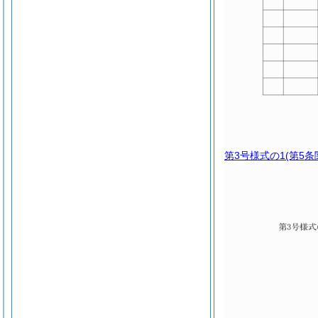
第3号様式の1
(第5条