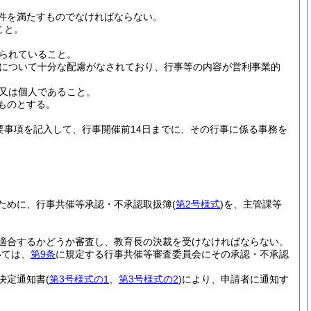
件を満たすものでなければならない。
こと。
られていること。
について十分な配慮がなされており、行事等の内容が営利事業的
又は個人であること。
ものとする。
要事項を記入して、行事開催前14日までに、その行事に係る事務を
ために、行事共催等承認・不承認取扱簿
(
第2号様式
)
を、主管課等
適合するかどうか審査し、教育長の決裁を受けなければならない。
いては、
第9条
に規定する行事共催等審査委員会にその承認・不承認
決定通知書
(
第3号様式の1
、
第3号様式の2
)
により、申請者に通知す