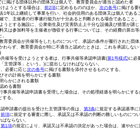
でに掲げる団体以外の団体又は個人で、教育委員会が適当と認めた者
受けようとする場合は、
前2項
に定めるもののほか、
次の各号
に掲げる要
去1年以上継続して事業を行い、社会的信用のある団体又は個人である
確で、主催者の行事遂行能力が十分あると判断される場合であること。
ようとする施設に、公衆衛生及び災害防止上十分な設備及び措置が講じ
料又は参加料等を主催者が徴収する行事については、その経費の算出等
と。
教育委員会が共催等をしたものについて、承認の条件が履行された団体
かわらず、教育委員会が特に不適当と認めたときは、これを承認しない
)
の共催等を受けようとする者は、行事共催等承認申請書
(
第1号様式
)
に必
下「主管課等」という。)
に提出しなければならない。
は、必要に応じ
次の各号
に掲げる書類を添付させるものとする。
びその計画を明らかにする書類
明らかにされる書類
認める書類
行事共催等承認申請書を受理した場合は、その処理経過を明らかにする
とする。
承認申請書の提出を受けた主管課等の長は、
第3条
に規定する承認基準に
、
前項
に規定する審査に際し、承認又は不承認の判断の難しいものにつ
ればならない。
、
第1項
の規定により、承認又は不承認の決定があった場合は、速やかに