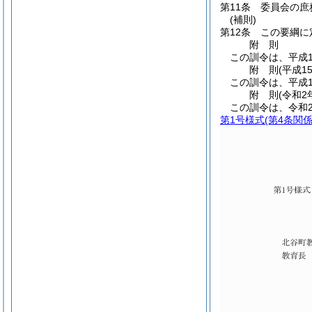
第11条
委員会の庶
(補則)
第12条
この要綱に
附
則
この訓令は、平成1
附
則
(平成1
この訓令は、平成1
附
則
(令和2
この訓令は、令和
第1号様式
(第4条関係