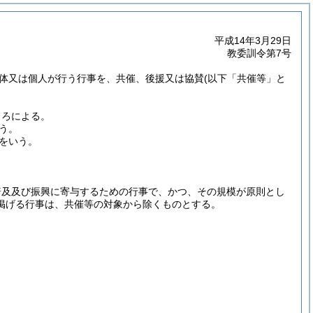
平成14年3月29日
教委訓令第7号
体又は個人が行う行事を、共催、後援又は協賛
(以下「共催等」と
ころによる。
う。
をいう。
普及及び振興に寄与するための行事で、かつ、その規模が原則とし
掲げる行事は、共催等の対象から除くものとする。
。