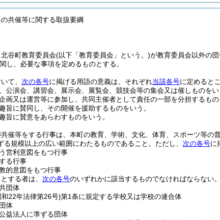
事の共催等に関する取扱要綱
、北谷町教育委員会
(以下「教育委員会」という。)
が教育委員会以外の団
関し、必要な事項を定めるものとする。
おいて、
次の各号
に掲げる用語の意義は、それぞれ
当該各号
に定めると
、公演会、講習会、展示会、展覧会、競技会等の集会又は催しものをい
企画又は運営等に参加し、共同主催者として責任の一部を分担するもの
趣旨に賛同し、その開催を援助するものをいう。
趣旨に賛意をあらわすものをいう。
が共催等をする行事は、本町の教育、学術、文化、体育、スポーツ等の
ずる規模以上の広い範囲にわたるものであること。
ただし、
次の各号
に
う営利意図をもつ行事
する行事
教的意図をもつ行事
うとする者は、
次の各号
のいずれかに該当するものでなければならない
共団体
昭和22年法律第26号)
第1条に規定する学校又は学校の連合体
団体
公益法人に準ずる団体