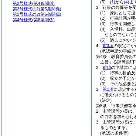
(5)
(1)
から
(4)
ま
第2号様式
(第4条関係)
3
行事の共催等を
第3号様式の1
(第5条関係)
(1)
原則として過
第3号様式の2
(第5条関係)
(2)
行事計画が明
第4号様式
(第8条関係)
(3)
行事を開催し
(4)
入場料、出品
なものでないこ
(5)
過去において
4
前3項
の規定にか
(承認申請の手続き
第4条
教育委員会
主管する課等
(以
2
前項
の申請書に
(1)
行事の目的及
(2)
収支の予定が
(3)
その他必要と
3
第1項
に規定する
に備え付けるもの
(決定)
第5条
行事共催等
2
主管課等の長は
の判断を求めなけ
3
主管課等の長は
るものとする。
(承認の条件等)