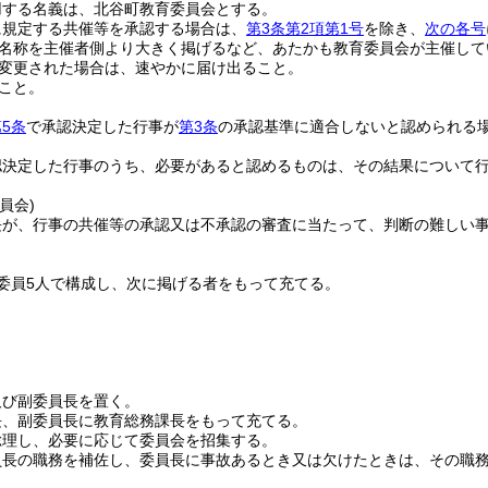
用する名義は、北谷町教育委員会とする。
に規定する共催等を承認する場合は、
第3条第2項第1号
を除き、
次の各号
名称を主催者側より大きく掲げるなど、あたかも教育委員会が主催して
変更された場合は、速やかに届け出ること。
こと。
5条
で承認決定した行事が
第3条
の承認基準に適合しないと認められる
認決定した行事のうち、必要があると認めるものは、その結果について
員会)
長が、行事の共催等の承認又は不承認の審査に当たって、判断の難しい
委員5人で構成し、次に掲げる者をもって充てる。
及び副委員長を置く。
長、副委員長に教育総務課長をもって充てる。
総理し、必要に応じて委員会を招集する。
員長の職務を補佐し、委員長に事故あるとき又は欠けたときは、その職