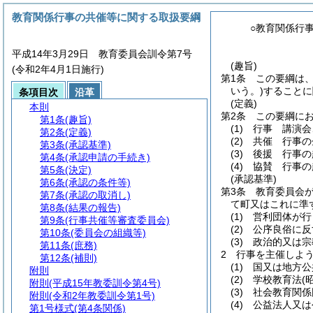
教育関係行事の共催等に関する取扱要綱
○教育関係行
平成14年3月29日 教育委員会訓令第7号
(趣旨)
(令和2年4月1日施行)
第1条
この要綱は
いう。)
することに
条項目次
沿革
(定義)
本則
第2条
この要綱に
第1条
(趣旨)
(1)
行事 講演会
第2条
(定義)
(2)
共催 行事の
第3条
(承認基準)
(3)
後援 行事の
第4条
(承認申請の手続き)
(4)
協賛 行事の
第5条
(決定)
(承認基準)
第6条
(承認の条件等)
第3条
教育委員会
第7条
(承認の取消し)
て町又はこれに準
第8条
(結果の報告)
(1)
営利団体が行
第9条
(行事共催等審査委員会)
(2)
公序良俗に反
第10条
(委員会の組織等)
(3)
政治的又は宗
第11条
(庶務)
2
行事を主催しよ
第12条
(補則)
(1)
国又は地方公
附則
(2)
学校教育法
(
附則
(平成15年教委訓令第4号)
(3)
社会教育関係
附則
(令和2年教委訓令第1号)
(4)
公益法人又は
第1号様式
(第4条関係)