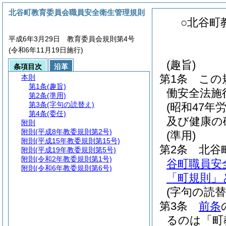
北谷町教育委員会職員安全衛生管理規則
○北谷町
平成6年3月29日 教育委員会規則第4号
(令和6年11月19日施行)
(趣旨)
条項目次
沿革
第1条
この
本則
第1条
(趣旨)
働安全法施
第2条
(準用)
第3条
(字句の読替え)
(昭和47年
第4条
(委任)
及び健康の
附則
附則
(平成8年教委規則第2号)
(準用)
附則
(平成15年教委規則第15号)
第2条
北谷
附則
(平成19年教委規則第5号)
附則
(令和2年教委規則第1号)
谷町職員安
附則
(令和6年教委規則第6号)
「町規則」
(字句の読替
第3条
前条
るのは「町