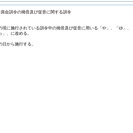
委員会訓令の拗音及び促音に関する訓令
の現に施行されている訓令中の拗音及び促音に用いる「や」、「ゆ」、
っ」、に改める。
の日から施行する。