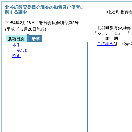
北谷町教育委員会訓令の拗音及び促音に
関する訓令
○北谷町教育
平成4年2月28日 教育委員会訓令第2号
北谷町教育委員会
(平成4年2月28日施行)
「ゅ」、「ょ」、「
附
則
条項目次
沿革
この訓令
は、公表
本則
第1項
附則