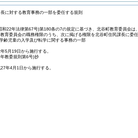
課長に対する教育事務の一部を委任する規則
昭和22年法律第67号)
第180条の7の規定に基づき、北谷町教育委員会
る教育委員会の職務権限のうち、次に掲げる権限を北谷町住民課長に委
学齢児童の入学及び転学に関する事務の一部
2年5月19日から施行する。
7年
教委規則第6号)
抄
27年4月1日から施行する。