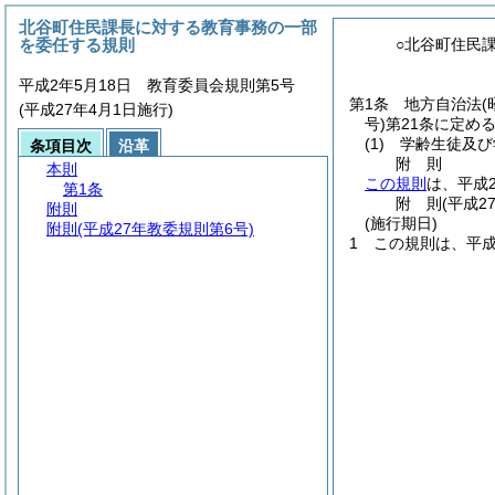
北谷町住民課長に対する教育事務の一部
を委任する規則
○北谷町住民
平成2年5月18日 教育委員会規則第5号
第1条
地方自治法
(
(平成27年4月1日施行)
号)
第21条に定め
(1)
学齢生徒及び
条項目次
沿革
附
則
本則
この規則
は、平成
第1条
附
則
(平成2
附則
(施行期日)
附則
(平成27年教委規則第6号)
1
この規則は、平成