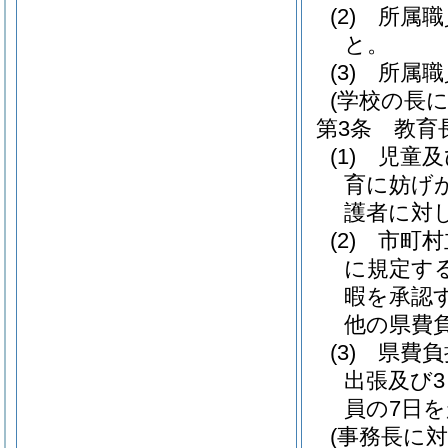
(2)
所属職
と。
(3)
所属職
(学校の長
第3条
教育
(1)
児童及
育に妨げ
護者に対
(2)
市町村
に規定す
暇を承認
他の県費
(3)
県費負
出張及び
員の7日
(事務長に