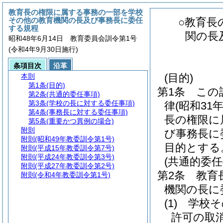
教育長の権限に属する事務の一部を学校
その他の教育機関の長及び事務長に委任
○教育長
する規程
関の長
昭和48年6月14日 教育委員会訓令第1号
(令和4年9月30日施行)
条項目次
沿革
(目的)
本則
第1条
(目的)
第1条
この
第2条
(共通的委任事項)
第3条
(学校の長に対する委任事項)
律
(昭和31
第4条
(事務長に対する委任事項)
長の権限に
第5条
(重要かつ異例の場合)
附則
び事務長に
附則
(昭和49年教委訓令第1号)
目的とする
附則
(平成15年教委訓令第7号)
附則
(平成24年教委訓令第3号)
(共通的委任
附則
(平成27年教委訓令第2号)
第2条
教育
附則
(令和4年教委訓令第1号)
機関の長に
(1)
学校そ
許可の取