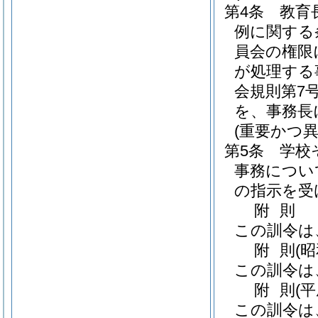
第4条
教育
例に関する
員会の権限
が処理する
会規則第7号
を、事務長
(重要かつ異
第5条
学校
事務につい
の指示を受
附
則
この訓令は
附
則
(
この訓令は
附
則
(
この訓令は