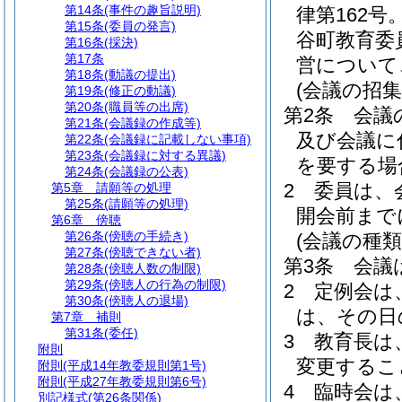
第14条
(事件の趣旨説明)
律第162号
第15条
(委員の発言)
谷町教育委
第16条
(採決)
第17条
営について
第18条
(動議の提出)
(会議の招集
第19条
(修正の動議)
第20条
(職員等の出席)
第2条
会議
第21条
(会議録の作成等)
及び会議に
第22条
(会議録に記載しない事項)
第23条
(会議録に対する異議)
を要する場
第24条
(会議録の公表)
2
委員は、
第5章
請願等の処理
第25条
(請願等の処理)
開会前まで
第6章
傍聴
第26条
(傍聴の手続き)
(会議の種類
第27条
(傍聴できない者)
第3条
会議
第28条
(傍聴人数の制限)
第29条
(傍聴人の行為の制限)
2
定例会は
第30条
(傍聴人の退場)
は、その日
第7章
補則
第31条
(委任)
3
教育長は
附則
変更するこ
附則
(平成14年教委規則第1号)
附則
(平成27年教委規則第6号)
4
臨時会は
別記様式
(第26条関係)