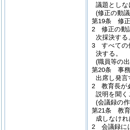
議題としな
(修正の動議
第19条
修
2
修正の動
次採決する
3
すべての
決する。
(職員等の出
第20条
事
出席し発言
2
教育長が
説明を聞く
(会議録の作
第21条
教
成しなけれ
2
会議録に