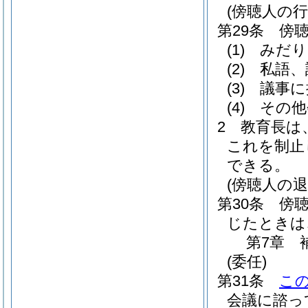
(傍聴人の行
第29条
傍
(1)
みだり
(2)
私語、
(3)
議事に
(4)
その他
2
教育長は
これを制止
できる。
(傍聴人の退
第30条
傍
じたときは
第7章
(委任)
第31条
こ
会議に諮っ