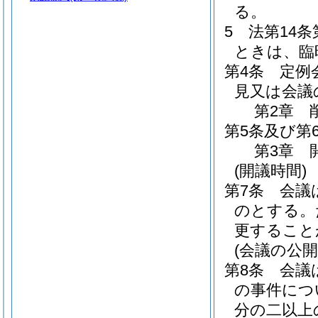
る。
5
法第14
ときは、臨
第4条
定例
見又は会議
第2章
第5条及び第
第3章
(開議時間)
第7条
会議
のとする。
更すること
(会議の公開
第8条
会議
の事件につ
分の二以上