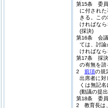
第15条
委
に付された
きる。
この
ければなら
(採決)
第16条
会
ては、討論
ければなら
第17条
採
の有無を諮
2
前項
の規
出席者に対
くは無記名
(動議の提出
第18条
委
2
教育長は