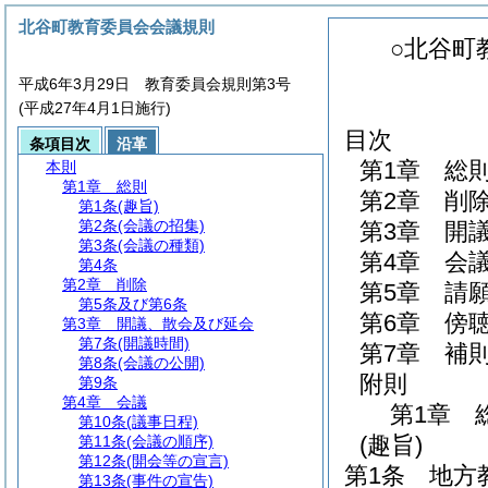
北谷町教育委員会会議規則
○北谷町
平成6年3月29日 教育委員会規則第3号
(平成27年4月1日施行)
目次
条項目次
沿革
第1章
総
本則
第1章
総則
第2章
削
第1条
(趣旨)
第2条
(会議の招集)
第3章
開
第3条
(会議の種類)
第4章
会
第4条
第2章
削除
第5章
請
第5条及び第6条
第6章
傍
第3章
開議、散会及び延会
第7条
(開議時間)
第7章
補
第8条
(会議の公開)
附則
第9条
第4章
会議
第1章
第10条
(議事日程)
(趣旨)
第11条
(会議の順序)
第12条
(開会等の宣言)
第1条
地方
第13条
(事件の宣告)