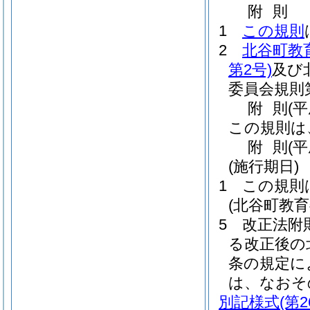
附
則
1
この規則
2
北谷町教
第2号)
及び
委員会規則第
附
則
(
この規則は
附
則
(
(施行期日)
1
この規則
(北谷町教
5
改正法附
る改正後の
条の規定に
は、なおそ
別記様式
(第