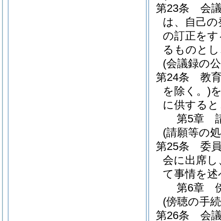
第23条
会
は、自己の
の訂正をす
るものとし
(会議録の公
第24条
教
を除く。)
に供すると
第5章
(請願等の処
第25条
委
会に出席し
て事情を述
第6章
(傍聴の手続
第26条
会