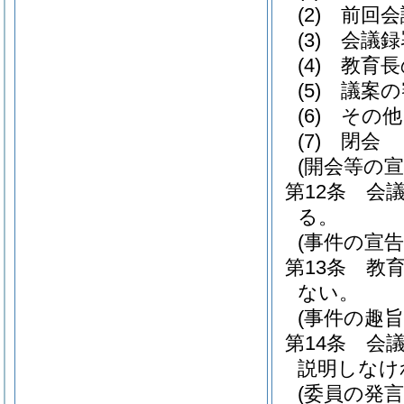
(2)
前回会
(3)
会議録
(4)
教育長
(5)
議案の
(6)
その他
(7)
閉会
(開会等の宣
第12条
会
る。
(事件の宣告
第13条
教
ない。
(事件の趣旨
第14条
会
説明しなけ
(委員の発言