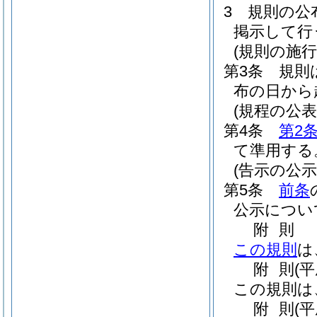
3
規則の公
掲示して行
(規則の施行
第3条
規則
布の日から
(規程の公表
第4条
第2
て準用する
(告示の公示
第5条
前条
公示につい
附
則
この規則
は
附
則
(
この規則は
附
則
(