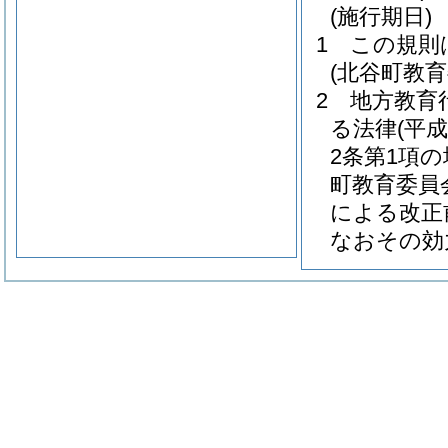
(施行期日)
1
この規則
(北谷町教
2
地方教育
る法律
(平
2条第1項
町教育委員
による改正
なおその効