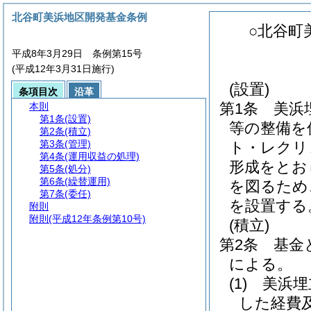
北谷町美浜地区開発基金条例
○北谷町
平成8年3月29日 条例第15号
(平成12年3月31日施行)
(設置)
条項目次
沿革
第1条
美浜
本則
第1条
(設置)
等の整備を
第2条
(積立)
第3条
(管理)
ト・レクリ
第4条
(運用収益の処理)
形成をとお
第5条
(処分)
第6条
(繰替運用)
を図るため
第7条
(委任)
を設置する
附則
附則
(平成12年条例第10号)
(積立)
第2条
基金
による。
(1)
美浜埋
した経費