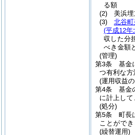
る額
(2)
美浜埋
(3)
北谷町
(平成12
収した分
べき金額
(管理)
第3条
基金
つ有利な方
(運用収益の
第4条
基金
に計上して
(処分)
第5条
町長
ことができ
(繰替運用)