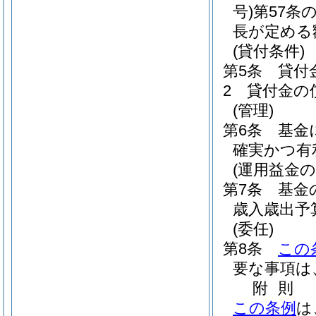
号)
第57条
長が定める
(貸付条件)
第5条
貸付
2
貸付金の
(管理)
第6条
基金
確実かつ有
(運用益金の
第7条
基金
歳入歳出予
(委任)
第8条
この
要な事項は
附
則
この条例
は