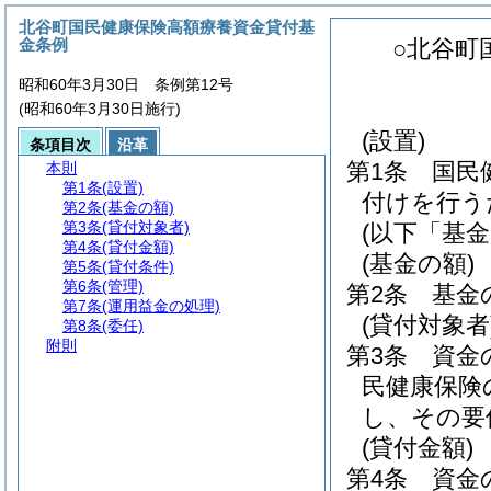
北谷町国民健康保険高額療養資金貸付基
金条例
○北谷町
昭和60年3月30日 条例第12号
(昭和60年3月30日施行)
(設置)
条項目次
沿革
第1条
国民
本則
第1条
(設置)
付けを行う
第2条
(基金の額)
第3条
(貸付対象者)
(以下「基
第4条
(貸付金額)
(基金の額)
第5条
(貸付条件)
第6条
(管理)
第2条
基金
第7条
(運用益金の処理)
(貸付対象者
第8条
(委任)
附則
第3条
資金
民健康保険
し、その要
(貸付金額)
第4条
資金