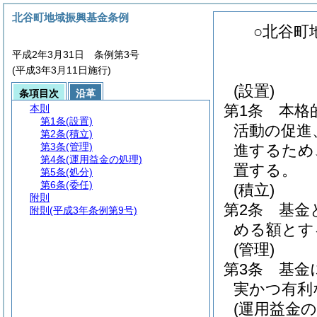
北谷町地域振興基金条例
○北谷町
平成2年3月31日 条例第3号
(平成3年3月11日施行)
(設置)
条項目次
沿革
第1条
本格
本則
第1条
(設置)
活動の促進
第2条
(積立)
第3条
(管理)
進するため
第4条
(運用益金の処理)
置する。
第5条
(処分)
第6条
(委任)
(積立)
附則
第2条
基金
附則
(平成3年条例第9号)
める額とす
(管理)
第3条
基金
実かつ有利
(運用益金の