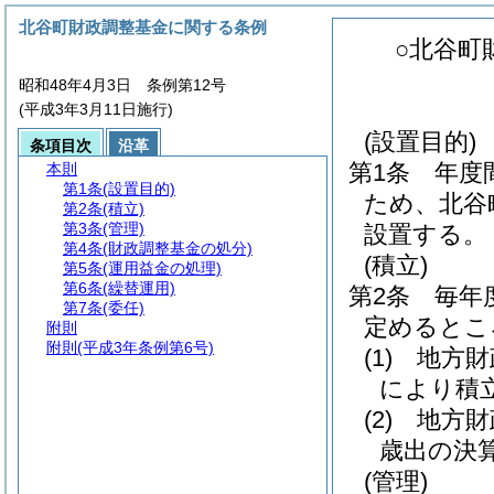
北谷町財政調整基金に関する条例
○北谷町
昭和48年4月3日 条例第12号
(平成3年3月11日施行)
(設置目的)
条項目次
沿革
第1条
年度
本則
第1条
(設置目的)
ため、北谷
第2条
(積立)
第3条
(管理)
設置する。
第4条
(財政調整基金の処分)
(積立)
第5条
(運用益金の処理)
第6条
(繰替運用)
第2条
毎年
第7条
(委任)
定めるとこ
附則
附則
(平成3年条例第6号)
(1)
地方財
により積
(2)
地方財
歳出の決
(管理)