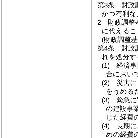
第3条
財政
かつ有利な
2
財政調整
に代えるこ
(財政調整基
第4条
財政
れを処分す
(1)
経済事
合におい
(2)
災害に
をうめる
(3)
緊急に
の建設事
じた経費
(4)
長期に
めの経費