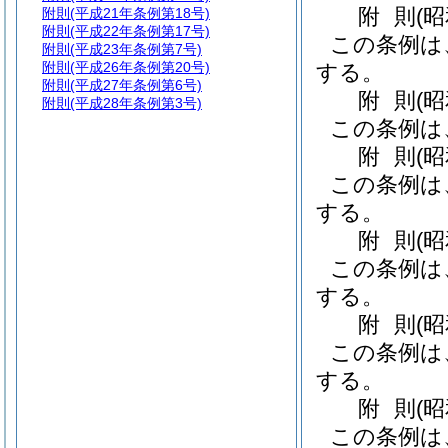
附
則
(
附則
(平成21年条例第18号)
附則
(平成22年条例第17号)
この条例は
附則
(平成23年条例第7号)
附則
(平成26年条例第20号)
する。
附則
(平成27年条例第6号)
附
則
(
附則
(平成28年条例第3号)
この条例は
附
則
(
この条例は
する。
附
則
(
この条例は
する。
附
則
(
この条例は
する。
附
則
(
この条例は