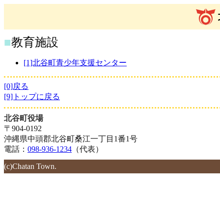
■
教育施設
[1]北谷町青少年支援センター
[0]戻る
[9]トップに戻る
北谷町役場
〒904-0192
沖縄県中頭郡北谷町桑江一丁目1番1号
電話：
098-936-1234
（代表）
(c)Chatan Town.