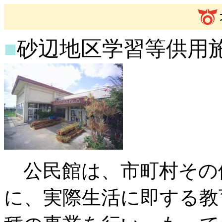
■
砂辺地区学習等供用
公民館は、市町村その
に、実際生活に即する教