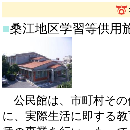
■
桑江地区学習等供用
公民館は、市町村その
に、実際生活に即する教