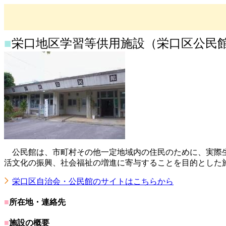
■
栄口地区学習等供用施設（栄口区公民
公民館は、市町村その他一定地域内の住民のために、実際生
活文化の振興、社会福祉の増進に寄与することを目的とした
栄口区自治会・公民館のサイトはこちらから
■
所在地・連絡先
■
施設の概要